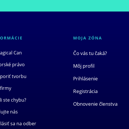
FORMÁCIE
MOJA ZÓNA
agical Can
Čo vás tu čaká?
orské právo
Môj profil
poriť tvorbu
Prihlásenie
 firmy
Registrácia
li ste chybu?
Obnovenie členstva
dujte nás
lásiť sa na odber