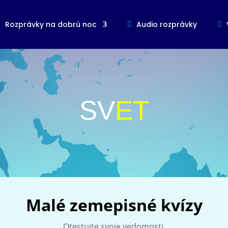
Rozprávky na dobrú noc
Audio rozprávky
SV
ET
Malé zemepisné kvízy
Otestujte svoje vedomosti.