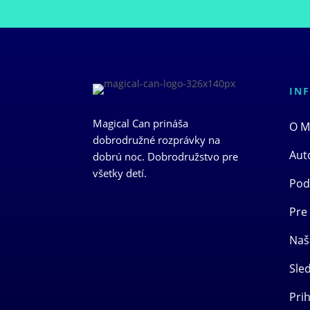
IN
Magical Can prináša
O M
dobrodružné rozprávky na
Aut
dobrú noc. Dobrodružstvo pre
všetky detí.
Pod
Pre
Naš
Sle
Prih