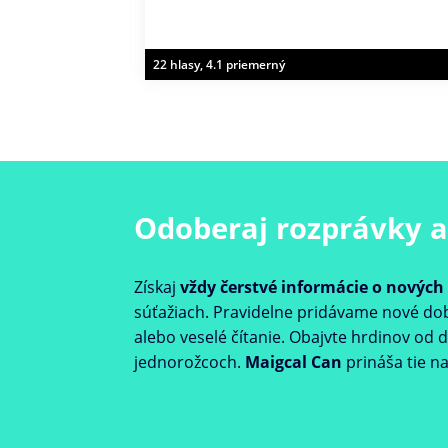
22 hlasy, 4.1 priemerný
Odoberaj rozprávky a
Získaj
vždy čerstvé informácie o novýc
súťažiach. Pravidelne pridávame nové d
alebo veselé čítanie. Obajvte hrdinov od
jednorožcoch.
Maigcal Can
prináša tie na