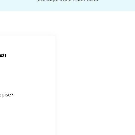
2021
epise?