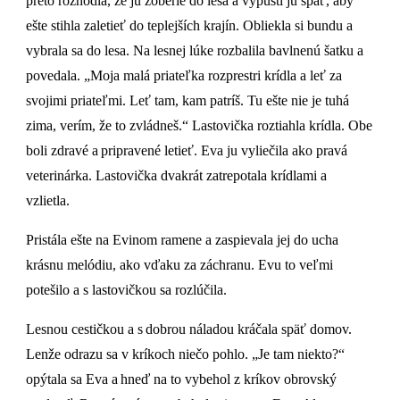
preto rozhodla, že ju zoberie do lesa a vypustí ju späť, aby
ešte stihla zaletieť do teplejších krajín. Obliekla si bundu a
vybrala sa do lesa. Na lesnej lúke rozbalila bavlnenú šatku a
povedala. „Moja malá priateľka rozprestri krídla a leť za
svojimi priateľmi. Leť tam, kam patríš. Tu ešte nie je tuhá
zima, verím, že to zvládneš.“ Lastovička roztiahla krídla. Obe
boli zdravé a pripravené letieť. Eva ju vyliečila ako pravá
veterinárka. Lastovička dvakrát zatrepotala krídlami a
vzlietla.
Pristála ešte na Evinom ramene a zaspievala jej do ucha
krásnu melódiu, ako vďaku za záchranu. Evu to veľmi
potešilo a s lastovičkou sa rozlúčila.
Lesnou cestičkou a s dobrou náladou kráčala späť domov.
Lenže odrazu sa v kríkoch niečo pohlo. „Je tam niekto?“
opýtala sa Eva a hneď na to vybehol z kríkov obrovský