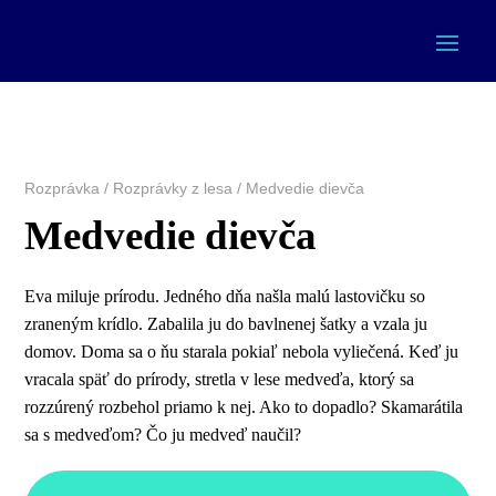
Rozprávka
/
Rozprávky z lesa
/ Medvedie dievča
Medvedie dievča
Eva miluje prírodu. Jedného dňa našla malú lastovičku so
zraneným krídlo. Zabalila ju do bavlnenej šatky a vzala ju
domov. Doma sa o ňu starala pokiaľ nebola vyliečená. Keď ju
vracala späť do prírody, stretla v lese medveďa, ktorý sa
rozzúrený rozbehol priamo k nej. Ako to dopadlo? Skamarátila
sa s medveďom? Čo ju medveď naučil?