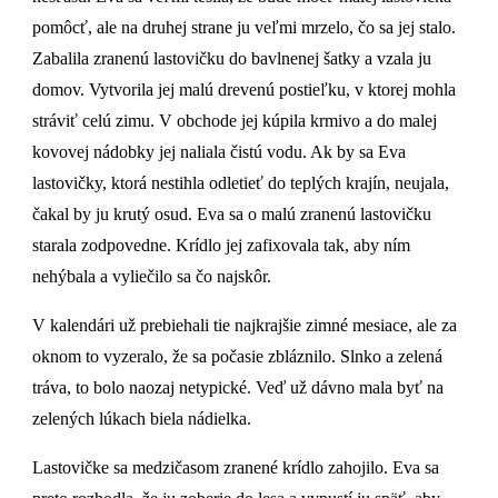
pomôcť, ale na druhej strane ju veľmi mrzelo, čo sa jej stalo.
Zabalila zranenú lastovičku do bavlnenej šatky a vzala ju
domov. Vytvorila jej malú drevenú postieľku, v ktorej mohla
stráviť celú zimu. V obchode jej kúpila krmivo a do malej
kovovej nádobky jej naliala čistú vodu. Ak by sa Eva
lastovičky, ktorá nestihla odletieť do teplých krajín, neujala,
čakal by ju krutý osud. Eva sa o malú zranenú lastovičku
starala zodpovedne. Krídlo jej zafixovala tak, aby ním
nehýbala a vyliečilo sa čo najskôr.
V kalendári už prebiehali tie najkrajšie zimné mesiace, ale za
oknom to vyzeralo, že sa počasie zbláznilo. Slnko a zelená
tráva, to bolo naozaj netypické. Veď už dávno mala byť na
zelených lúkach biela nádielka.
Lastovičke sa medzičasom zranené krídlo zahojilo. Eva sa