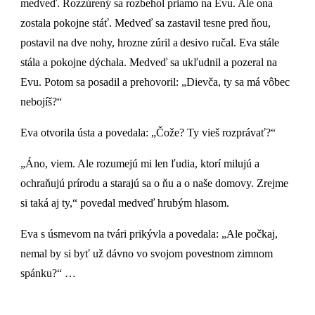
medveď. Rozzúrený sa rozbehol priamo na Evu. Ale ona
zostala pokojne stáť. Medveď sa zastavil tesne pred ňou,
postavil na dve nohy, hrozne zúril a desivo ručal. Eva stále
stála a pokojne dýchala. Medveď sa ukľudnil a pozeral na
Evu. Potom sa posadil a prehovoril: „Dievča, ty sa má vôbec
nebojíš?“
Eva otvorila ústa a povedala: „Čože? Ty vieš rozprávať?“
„Áno, viem. Ale rozumejú mi len ľudia, ktorí milujú a
ochraňujú prírodu a starajú sa o ňu a o naše domovy. Zrejme
si taká aj ty,“ povedal medveď hrubým hlasom.
Eva s úsmevom na tvári prikývla a povedala: „Ale počkaj,
nemal by si byť už dávno vo svojom povestnom zimnom
spánku?“ …