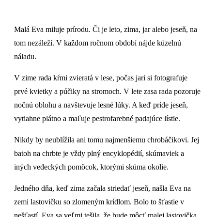
Malá Eva miluje prírodu. Či je leto, zima, jar alebo jeseň, na
tom nezáleží. V každom ročnom období nájde kúzelnú
náladu.
V zime rada kŕmi zvieratá v lese, počas jari si fotografuje
prvé kvietky a púčiky na stromoch. V lete zasa rada pozoruje
nočnú oblohu a navštevuje lesné lúky. A keď príde jeseň,
vytiahne plátno a maľuje pestrofarebné padajúce lístie.
Nikdy by neublížila ani tomu najmenšiemu chrobáčikovi. Jej
batoh na chrbte je vždy plný encyklopédií, skúmaviek a
iných vedeckých pomôcok, ktorými skúma okolie.
Jedného dňa, keď zima začala striedať jeseň, našla Eva na
zemi lastovičku so zlomeným krídlom. Bolo to šťastie v
nešťastí. Eva sa veľmi tešila, že bude môcť malej lastovička