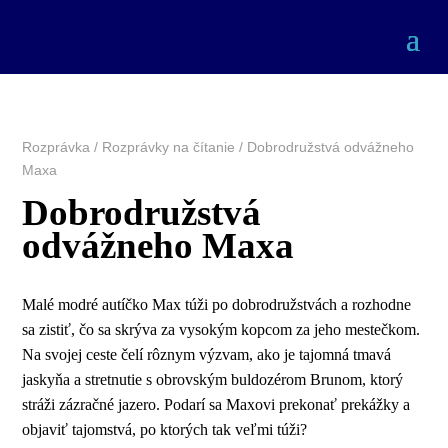
Rozprávka
/
Rozprávky na čítanie
/ Dobrodružstvá odvážneho
Maxa
Dobrodružstvá
odvážneho Maxa
Malé modré autíčko Max túži po dobrodružstvách a rozhodne
sa zistiť, čo sa skrýva za vysokým kopcom za jeho mestečkom.
Na svojej ceste čelí rôznym výzvam, ako je tajomná tmavá
jaskyňa a stretnutie s obrovským buldozérom Brunom, ktorý
stráži zázračné jazero. Podarí sa Maxovi prekonať prekážky a
objaviť tajomstvá, po ktorých tak veľmi túži?