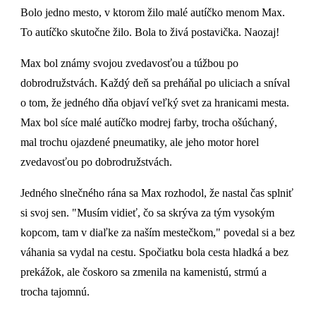
Bolo jedno mesto, v ktorom žilo malé autíčko menom Max.
To autíčko skutočne žilo. Bola to živá postavička. Naozaj!
Max bol známy svojou zvedavosťou a túžbou po
dobrodružstvách. Každý deň sa preháňal po uliciach a sníval
o tom, že jedného dňa objaví veľký svet za hranicami mesta.
Max bol síce malé autíčko modrej farby, trocha ošúchaný,
mal trochu ojazdené pneumatiky, ale jeho motor horel
zvedavosťou po dobrodružstvách.
Jedného slnečného rána sa Max rozhodol, že nastal čas splniť
si svoj sen. "Musím vidieť, čo sa skrýva za tým vysokým
kopcom, tam v diaľke za naším mestečkom," povedal si a bez
váhania sa vydal na cestu. Spočiatku bola cesta hladká a bez
prekážok, ale čoskoro sa zmenila na kamenistú, strmú a
trocha tajomnú.