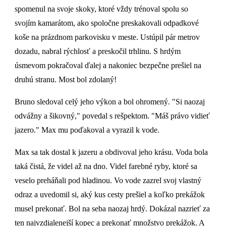
spomenul na svoje skoky, ktoré vždy trénoval spolu so
svojím kamarátom, ako spoločne preskakovali odpadkové
koše na prázdnom parkovisku v meste. Ustúpil pár metrov
dozadu, nabral rýchlosť a preskočil trhlinu. S hrdým
úsmevom pokračoval ďalej a nakoniec bezpečne prešiel na
druhú stranu. Most bol zdolaný!
Bruno sledoval celý jeho výkon a bol ohromený. "Si naozaj
odvážny a šikovný," povedal s rešpektom. "Máš právo vidieť
jazero." Max mu poďakoval a vyrazil k vode.
Max sa tak dostal k jazeru a obdivoval jeho krásu. Voda bola
taká čistá, že videl až na dno. Videl farebné ryby, ktoré sa
veselo preháňali pod hladinou. Vo vode zazrel svoj vlastný
odraz a uvedomil si, aký kus cesty prešiel a koľko prekážok
musel prekonať. Bol na seba naozaj hrdý. Dokázal nazrieť za
ten najvzdialenejší kopec a prekonať množstvo prekážok. A