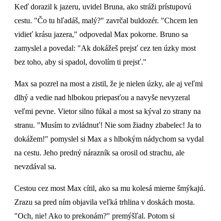
Keď dorazil k jazeru, uvidel Bruna, ako stráži prístupovú
cestu. "Čo tu hľadáš, malý?" zavrčal buldozér. "Chcem len
vidieť krásu jazera," odpovedal Max pokorne. Bruno sa
zamyslel a povedal: "Ak dokážeš prejsť cez ten úzky most
bez toho, aby si spadol, dovolím ti prejsť."
Max sa pozrel na most a zistil, že je nielen úzky, ale aj veľmi
dlhý a vedie nad hlbokou priepasťou a navyše nevyzeral
veľmi pevne. Vietor silno fúkal a most sa kýval zo strany na
stranu. "Musím to zvládnuť! Nie som žiadny zbabelec! Ja to
dokážem!" pomyslel si Max a s hlbokým nádychom sa vydal
na cestu. Jeho predný nárazník sa orosil od strachu, ale
nevzdával sa.
Cestou cez most Max cítil, ako sa mu kolesá mierne šmýkajú.
Zrazu sa pred ním objavila veľká trhlina v doskách mosta.
"Och, nie! Ako to prekonám?" premýšľal. Potom si