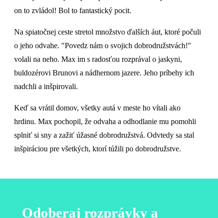
on to zvládol! Bol to fantastický pocit.
Na spiatočnej ceste stretol množstvo ďalších áut, ktoré počuli
o jeho odvahe. "Povedz nám o svojich dobrodružstvách!"
volali na neho. Max im s radosťou rozprával o jaskyni,
buldozérovi Brunovi a nádhernom jazere. Jeho príbehy ich
nadchli a inšpirovali.
Keď sa vrátil domov, všetky autá v meste ho vítali ako
hrdinu. Max pochopil, že odvaha a odhodlanie mu pomohli
splniť si sny a zažiť úžasné dobrodružstvá. Odvtedy sa stal
inšpiráciou pre všetkých, ktorí túžili po dobrodružstve.
Odoberaj rozprávky a