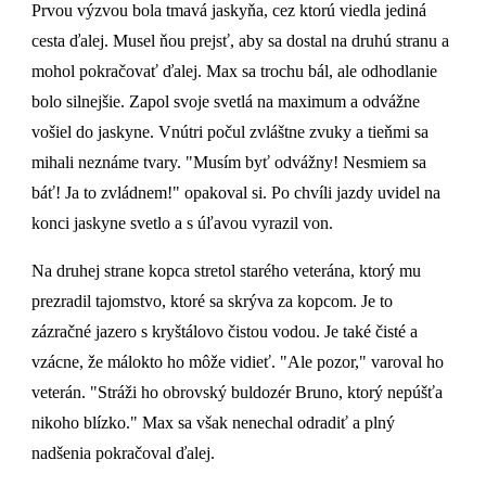
Prvou výzvou bola tmavá jaskyňa, cez ktorú viedla jediná
cesta ďalej. Musel ňou prejsť, aby sa dostal na druhú stranu a
mohol pokračovať ďalej. Max sa trochu bál, ale odhodlanie
bolo silnejšie. Zapol svoje svetlá na maximum a odvážne
vošiel do jaskyne. Vnútri počul zvláštne zvuky a tieňmi sa
mihali neznáme tvary. "Musím byť odvážny! Nesmiem sa
báť! Ja to zvládnem!" opakoval si. Po chvíli jazdy uvidel na
konci jaskyne svetlo a s úľavou vyrazil von.
Na druhej strane kopca stretol starého veterána, ktorý mu
prezradil tajomstvo, ktoré sa skrýva za kopcom. Je to
zázračné jazero s kryštálovo čistou vodou. Je také čisté a
vzácne, že málokto ho môže vidieť. "Ale pozor," varoval ho
veterán. "Stráži ho obrovský buldozér Bruno, ktorý nepúšťa
nikoho blízko." Max sa však nenechal odradiť a plný
nadšenia pokračoval ďalej.