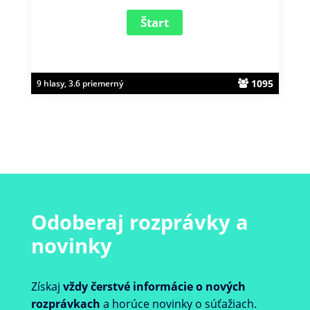
1095
9 hlasy, 3.6 priemerný
Odoberaj rozprávky a
novinky
Získaj
vždy čerstvé informácie o nových
rozprávkach
a horúce novinky o súťažiach.