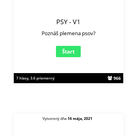
PSY - V1
Poznáš plemena psov?
966
7 hlasy, 3.6 priemerný
Vytvorený dňa
16 mája, 2021