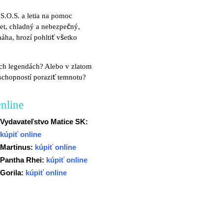
S.O.S. a letia na pomoc
vet, chladný a nebezpečný,
áha, hrozí pohltiť všetko
rých legendách? Alebo v zlatom
schopností poraziť temnotu?
nline
Vydavateľstvo Matice SK:
kúpiť online
Martinus:
kúpiť online
Pantha Rhei:
kúpiť online
Gorila:
kúpiť online