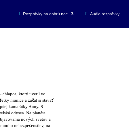
Rozprávky na dobrú noc
Audio rozprávky
 chlapca, ktorý uveril vo
etky hranice a začal si stavať
epšej kamarátky Anny. S
teľská odysea. Na planéte
objavovania nových svetov a
ú mnoho nebezpečenstiev, na