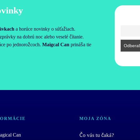
ovinky
rávkach
a horúce novinky o súťažiach.
právky na dobrú noc alebo veselé čítanie.
júce po jednorožcoch.
Maigcal Can
prináša tie
FORMÁCIE
MOJA ZÓNA
gical Can
Čo vás tu čaká?