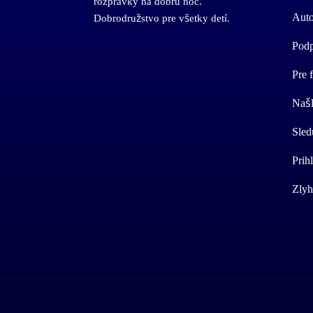
rozprávky na dobrú noc.
Auto
Dobrodružstvo pre všetky detí.
Podp
Pre 
Našl
Sled
Prih
Zlyh