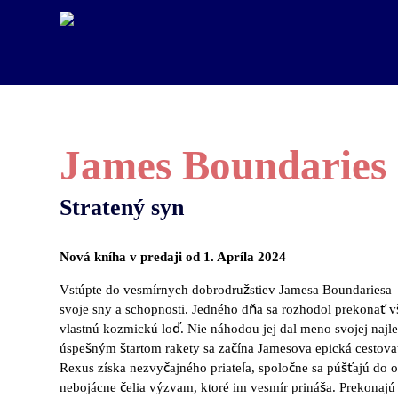
James Boundaries
Stratený syn
Nová kníha v predaji od 1. Apríla 2024
Vstúpte do vesmírnych dobrodružstiev Jamesa Boundariesa –
svoje sny a schopnosti. Jedného dňa sa rozhodol prekonať vš
vlastnú kozmickú loď. Nie náhodou jej dal meno svojej najl
úspešným štartom rakety sa začína Jamesova epická cestova
Rexus získa nezvyčajného priateľa, spoločne sa púšťajú do 
nebojácne čelia výzvam, ktoré im vesmír prináša. Prekonaj