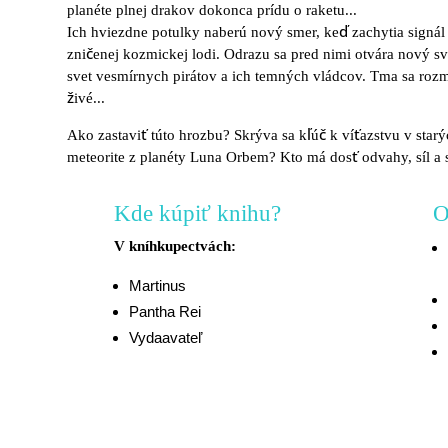
planéte plnej drakov dokonca prídu o raketu...
Ich hviezdne potulky naberú nový smer, keď zachytia signál 
zničenej kozmickej lodi. Odrazu sa pred nimi otvára nový s
svet vesmírnych pirátov a ich temných vládcov. Tma sa rozm
živé...
Ako zastaviť túto hrozbu? Skrýva sa kľúč k víťazstvu v sta
meteorite z planéty Luna Orbem? Kto má dosť odvahy, síl a 
Kde kúpiť knihu?
O
V kníhkupectvách:
Martinus
Pantha Rei
Vydaavateľ